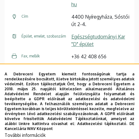
hu
4400 Nyíregyháza, Sóstói
Cím
út 2-4.
Egészségtudományi Kar
Épület, emelet, szobaszám
"D" épület
+36 42 408 656
Fax, mellék
Weboldal
Profile
A Debreceni Egyetem kiemelt fontosságúnak tartja a
rendelkezésére bocsátott, illetve birtokába jutott személyes adatok
védelmét. Ezúton tájékoztatjuk Önt, hogy a Debreceni Egyetem a
2018. május 25. napjától kötelezően alkalmazandó Általános
Tudóstér profil
Adatvédelmi Rendelet alapján felülvizsgálta folyamatait és
beépítette a GDPR előírásait az adatkezelési és adatvédelmi
tevékenységébe. A felhasználók személyes adatait a Debreceni
Egyetem korábban is teljes körültekintéssel kezelte, megfelelve az
érvényben lévő adatkezelési szabályozásoknak. A GDPR előírásait
követve frissítettük Adatvédelmi Tájékoztatónkat, amelyet az
alábbi linkre kattintva olvashat el:
Adatkezelési tájékoztató.
DE
Kancellária WAV Központ
Dolgozói adatmódosítás igénylése a DE
További információk
telefonkönyvében
|
Külső személyek rögzítése a