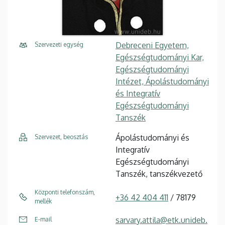
Debreceni Egyetem,
Szervezeti egység
Egészségtudományi Kar,
Egészségtudományi
Intézet, Ápolástudományi
és Integratív
Egészségtudományi
Tanszék
Ápolástudományi és
Szervezet, beosztás
Integratív
Egészségtudományi
Tanszék, tanszékvezető
Központi telefonszám,
+36 42 404 411
/ 78179
mellék
sarvary.attila@etk.unideb.
E-mail