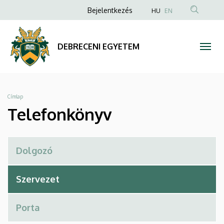
Telefonkönyv
Ugrás
Anonim
Bejelentkezés
HU
EN
a
Felhasználói
|
tartalomra
fiók
DEBRECENI
DEBRECENI EGYETEM
menüje
EGYETEM
Morzsa
Címlap
Telefonkönyv