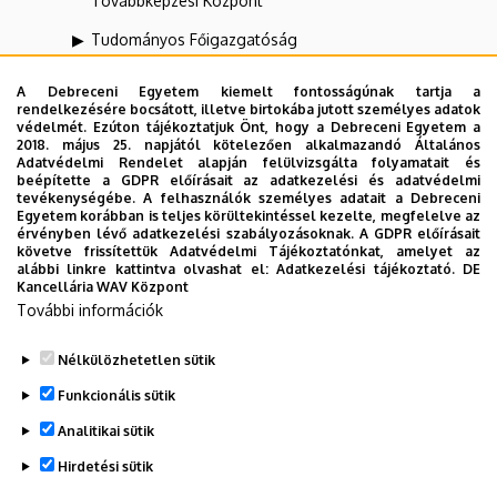
Továbbképzési Központ
Tudományos Főigazgatóság
UNIPASS Kártyamenedzsment Központ
A Debreceni Egyetem kiemelt fontosságúnak tartja a
rendelkezésére bocsátott, illetve birtokába jutott személyes adatok
Vállalati Koordinációs Központ
védelmét. Ezúton tájékoztatjuk Önt, hogy a Debreceni Egyetem a
2018. május 25. napjától kötelezően alkalmazandó Általános
Webportál-, Alkalmazásfejlesztés és VIR Központ
Adatvédelmi Rendelet alapján felülvizsgálta folyamatait és
(WAV)
beépítette a GDPR előírásait az adatkezelési és adatvédelmi
tevékenységébe. A felhasználók személyes adatait a Debreceni
Egyetem korábban is teljes körültekintéssel kezelte, megfelelve az
Zeneművészeti Kar
érvényben lévő adatkezelési szabályozásoknak. A GDPR előírásait
követve frissítettük Adatvédelmi Tájékoztatónkat, amelyet az
alábbi linkre kattintva olvashat el:
Adatkezelési tájékoztató.
DE
Kancellária WAV Központ
Dolgozói adatmódosítás igénylése a DE
További információk
telefonkönyvében
|
Külső személyek rögzítése a
DE telefonkönyvében
|
Súgó
|
Hibabejelentés
Nélkülözhetetlen sütik
Funkcionális sütik
Analitikai sütik
Hirdetési sütik