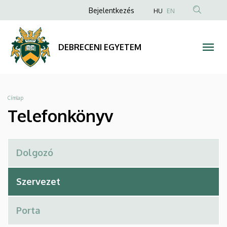
Telefonkönyv
Ugrás
Anonim
Bejelentkezés
HU
EN
a
Felhasználói
|
tartalomra
fiók
DEBRECENI
DEBRECENI EGYETEM
menüje
EGYETEM
Morzsa
Címlap
Telefonkönyv