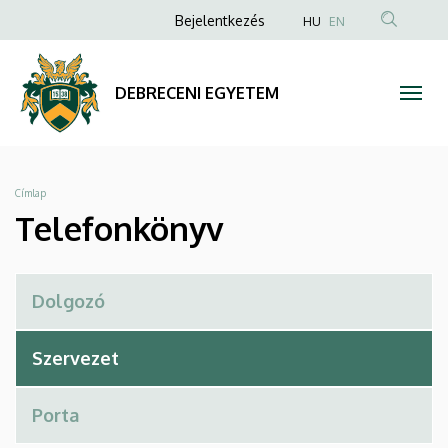
Telefonkönyv
Ugrás
Anonim
Bejelentkezés
HU
EN
a
Felhasználói
|
tartalomra
fiók
DEBRECENI
DEBRECENI EGYETEM
menüje
EGYETEM
Morzsa
Címlap
Telefonkönyv