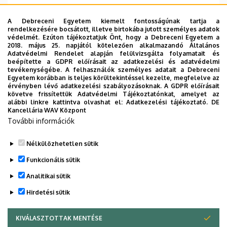
Zeneművészeti Kar és
Épület, emelet, szobaszám
A Debreceni Egyetem kiemelt fontosságúnak tartja a
Weiner Leó Kollégium
rendelkezésére bocsátott, illetve birtokába jutott személyes adatok
védelmét. Ezúton tájékoztatjuk Önt, hogy a Debreceni Egyetem a
2018. május 25. napjától kötelezően alkalmazandó Általános
Weboldal
Tudóstér profil
Adatvédelmi Rendelet alapján felülvizsgálta folyamatait és
beépítette a GDPR előírásait az adatkezelési és adatvédelmi
tevékenységébe. A felhasználók személyes adatait a Debreceni
Egyetem korábban is teljes körültekintéssel kezelte, megfelelve az
érvényben lévő adatkezelési szabályozásoknak. A GDPR előírásait
követve frissítettük Adatvédelmi Tájékoztatónkat, amelyet az
alábbi linkre kattintva olvashat el:
Adatkezelési tájékoztató.
DE
Kancellária WAV Központ
Dolgozói adatmódosítás igénylése a DE
További információk
telefonkönyvében
|
Külső személyek rögzítése a
DE telefonkönyvében
|
Súgó
|
Hibabejelentés
Nélkülözhetetlen sütik
Funkcionális sütik
Analitikai sütik
Hirdetési sütik
KIVÁLASZTOTTAK MENTÉSE
WITHDRAW CONSENT