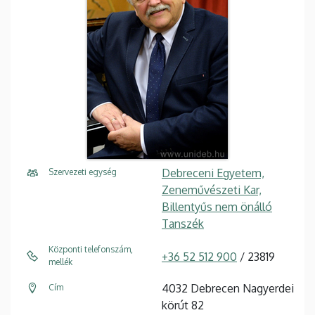
Debreceni Egyetem,
Szervezeti egység
Zeneművészeti Kar,
Billentyűs nem önálló
Tanszék
Központi telefonszám,
+36 52 512 900
/ 23819
mellék
4032 Debrecen Nagyerdei
Cím
körút 82