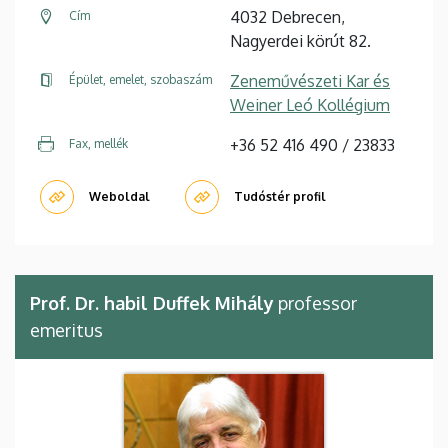
4032 Debrecen,
Cím
Nagyerdei körút 82.
Zeneművészeti Kar és
Épület, emelet, szobaszám
Weiner Leó Kollégium
+36 52 416 490 / 23833
Fax, mellék
Weboldal
Tudóstér profil
Prof. Dr. habil Duffek Mihály
professor
emeritus