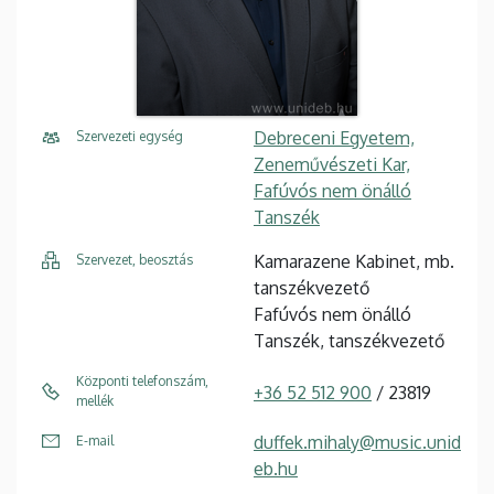
Debreceni Egyetem,
Szervezeti egység
Zeneművészeti Kar,
Fafúvós nem önálló
Tanszék
Kamarazene Kabinet, mb.
Szervezet, beosztás
tanszékvezető
Fafúvós nem önálló
Tanszék, tanszékvezető
Központi telefonszám,
+36 52 512 900
/ 23819
mellék
duffek.mihaly@music.unid
E-mail
eb.hu