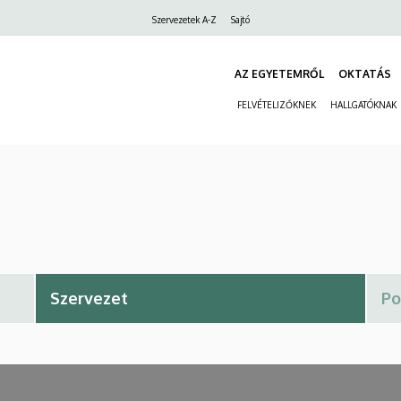
Felső
Szervezetek A-Z
Sajtó
navigáció
AZ EGYETEMRŐL
OKTATÁS
FELVÉTELIZŐKNEK
HALLGATÓKNAK