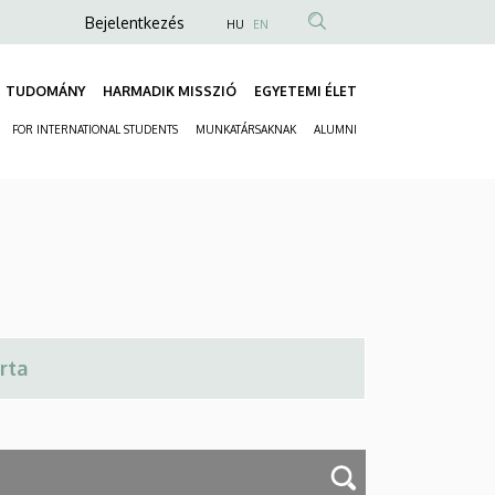
Anonim
Bejelentkezés
HU
EN
Felhasználói
fiók
TUDOMÁNY
HARMADIK MISSZIÓ
EGYETEMI ÉLET
Fő
menüje
FOR INTERNATIONAL STUDENTS
MUNKATÁRSAKNAK
ALUMNI
navigáció
Másodlagos
navigáció