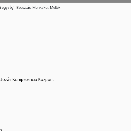
i egység), Beosztás, Munkakör, Mellék
változás Kompetencia Központ
K)