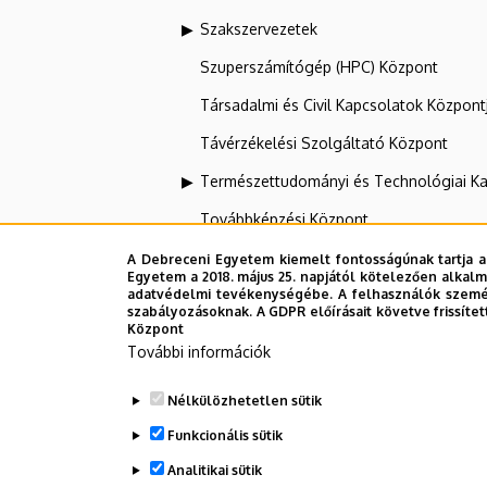
Szakszervezetek
Szuperszámítógép (HPC) Központ
Társadalmi és Civil Kapcsolatok Központ
Távérzékelési Szolgáltató Központ
Természettudományi és Technológiai Ka
Továbbképzési Központ
Tudományos Főigazgatóság
A Debreceni Egyetem kiemelt fontosságúnak tartja a
Egyetem a 2018. május 25. napjától kötelezően alkalm
UNIPASS Kártyamenedzsment Központ
adatvédelmi tevékenységébe. A felhasználók személ
szabályozásoknak. A GDPR előírásait követve frissítet
Központ
Vállalati Koordinációs Központ
További információk
Webportál-, Alkalmazásfejlesztés és VI
Nélkülözhetetlen sütik
Zeneművészeti Kar
Funkcionális sütik
Analitikai sütik
Dolgozói adatmódosítás igénylése a D