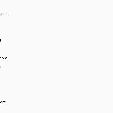
zpont
t
zpont
t
pont