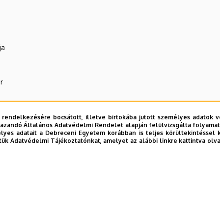
ja
r
 rendelkezésére bocsátott, illetve birtokába jutott személyes adatok v
azandó Általános Adatvédelmi Rendelet alapján felülvizsgálta folyamata
yes adatait a Debreceni Egyetem korábban is teljes körültekintéssel 
tük Adatvédelmi Tájékoztatónkat, amelyet az alábbi linkre kattintva olv
R Központ (WAV)
E telefonkönyvében
|
Külső személyek rögzítése a DE te