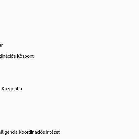
ar
rdinációs Központ
k Központja
lligencia Koordinációs Intézet