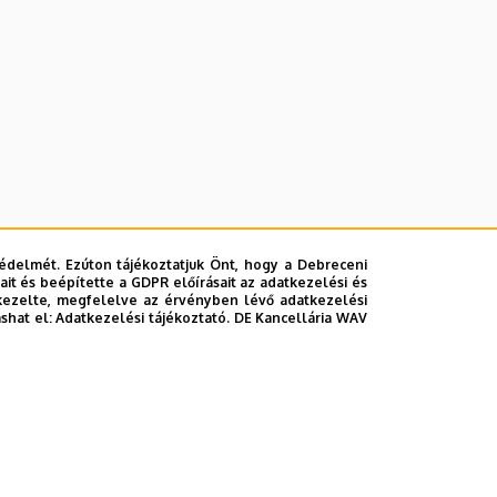
édelmét. Ezúton tájékoztatjuk Önt, hogy a Debreceni
it és beépítette a GDPR előírásait az adatkezelési és
kezelte, megfelelve az érvényben lévő adatkezelési
ashat el:
Adatkezelési tájékoztató.
DE Kancellária WAV
lefonkönyvében
|
Súgó
|
Hibabejelentés