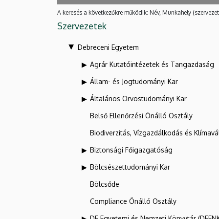
A keresés a következőkre működik: Név, Munkahely (szervezet
Szervezetek
Debreceni Egyetem
Agrár Kutatóintézetek és Tangazdaság
Állam- és Jogtudományi Kar
Általános Orvostudományi Kar
Belső Ellenőrzési Önálló Osztály
Biodiverzitás, Vízgazdálkodás és Klíma
Biztonsági Főigazgatóság
Bölcsészettudományi Kar
Bölcsőde
Compliance Önálló Osztály
DE Egyetemi és Nemzeti Könyvtár (DEEN