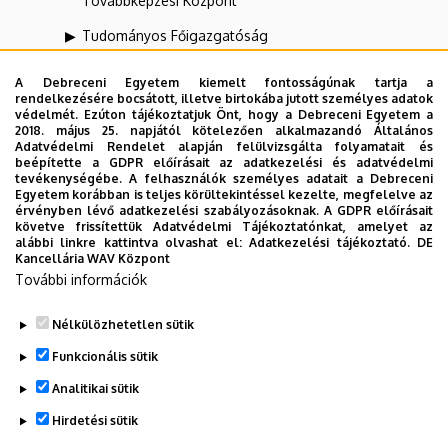
Továbbképzési Központ
Tudományos Főigazgatóság
UNIPASS Kártyamenedzsment Központ
A Debreceni Egyetem kiemelt fontosságúnak tartja a
rendelkezésére bocsátott, illetve birtokába jutott személyes adatok
Vállalati Koordinációs Központ
védelmét. Ezúton tájékoztatjuk Önt, hogy a Debreceni Egyetem a
2018. május 25. napjától kötelezően alkalmazandó Általános
Webportál-, Alkalmazásfejlesztés és VIR Központ
Adatvédelmi Rendelet alapján felülvizsgálta folyamatait és
(WAV)
beépítette a GDPR előírásait az adatkezelési és adatvédelmi
tevékenységébe. A felhasználók személyes adatait a Debreceni
Egyetem korábban is teljes körültekintéssel kezelte, megfelelve az
Zeneművészeti Kar
érvényben lévő adatkezelési szabályozásoknak. A GDPR előírásait
követve frissítettük Adatvédelmi Tájékoztatónkat, amelyet az
alábbi linkre kattintva olvashat el:
Adatkezelési tájékoztató.
DE
Kancellária WAV Központ
Dolgozói adatmódosítás igénylése a DE
További információk
telefonkönyvében
|
Külső személyek rögzítése a
DE telefonkönyvében
|
Súgó
|
Hibabejelentés
Nélkülözhetetlen sütik
Funkcionális sütik
Analitikai sütik
Hirdetési sütik