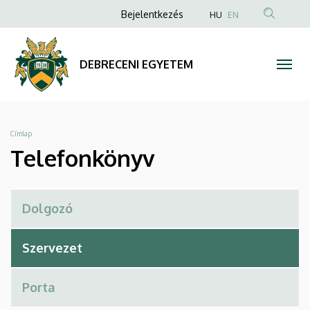
Telefonkönyv
Ugrás
Anonim
Bejelentkezés
HU
EN
a
Felhasználói
|
tartalomra
fiók
DEBRECENI
DEBRECENI EGYETEM
menüje
EGYETEM
Morzsa
Címlap
Telefonkönyv