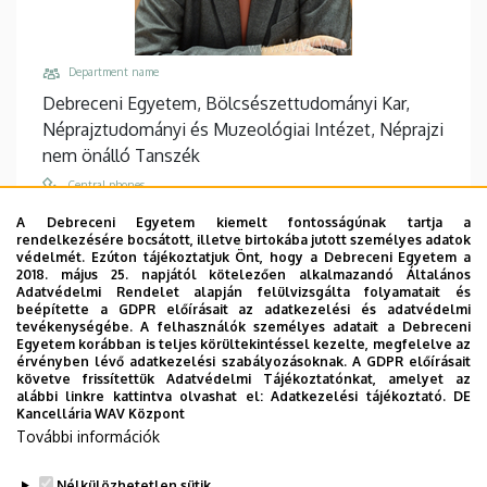
Department name
Debreceni Egyetem, Bölcsészettudományi Kar,
Néprajztudományi és Muzeológiai Intézet, Néprajzi
nem önálló Tanszék
Central phones
+36 52 512 900
/
22410
A Debreceni Egyetem kiemelt fontosságúnak tartja a
rendelkezésére bocsátott, illetve birtokába jutott személyes adatok
E-mail
védelmét. Ezúton tájékoztatjuk Önt, hogy a Debreceni Egyetem a
kemenyfi.robert@arts.unideb.hu
2018. május 25. napjától kötelezően alkalmazandó Általános
Adatvédelmi Rendelet alapján felülvizsgálta folyamatait és
Cím
beépítette a GDPR előírásait az adatkezelési és adatvédelmi
tevékenységébe. A felhasználók személyes adatait a Debreceni
4032 Debrecen, Egyetem tér 1.
Egyetem korábban is teljes körültekintéssel kezelte, megfelelve az
érvényben lévő adatkezelési szabályozásoknak. A GDPR előírásait
Building, floor, door
követve frissítettük Adatvédelmi Tájékoztatónkat, amelyet az
Főépület (Egyetem téri Campus)
, 3. emelet, 346
alábbi linkre kattintva olvashat el:
Adatkezelési tájékoztató.
DE
Kancellária WAV Központ
(oktatói szoba)
További információk
Websites
Tudoster Url
Nélkülözhetetlen sütik