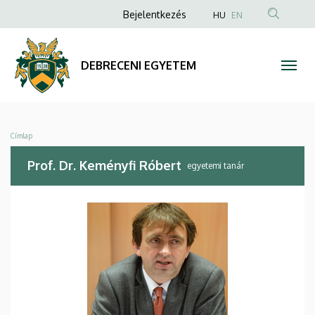
Prof.
Ugrás
Anonim
Bejelentkezés
HU
EN
a
Felhasználói
Dr.
tartalomra
fiók
Keményfi
DEBRECENI EGYETEM
menüje
Róbert
|
Morzsa
Címlap
DEBRECENI
Prof. Dr. Keményfi Róbert
egyetemi tanár
EGYETEM