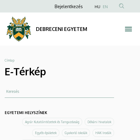
E-
Ugrás
Anonim
Bejelentkezés
HU
EN
a
Felhasználói
Térkép
tartalomra
fiók
|
DEBRECENI EGYETEM
menüje
DEBRECENI
EGYETEM
Morzsa
Címlap
E-Térkép
Keresés
EGYETEMI HELYSZÍNEK
Agrár Kutatóintézetek és Tangazdaság
Dékáni hivatalok
Egyéb épületek
Gyakorló iskolák
HAK Irodák