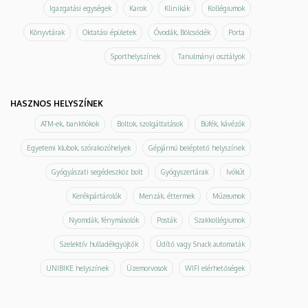
Igazgatási egységek
Karok
Klinikák
Kollégiumok
Könyvtárak
Oktatási épületek
Óvodák, Bölcsődék
Porta
Sporthelyszínek
Tanulmányi osztályok
HASZNOS HELYSZÍNEK
ATM-ek, bankfiókok
Boltok, szolgáltatások
Büfék, kávézók
Egyetemi klubok, szórakozóhelyek
Gépjármű beléptető helyszínek
Gyógyászati segédeszköz bolt
Gyógyszertárak
Ivókút
Kerékpártárolók
Menzák, éttermek
Múzeumok
Nyomdák, fénymásolók
Posták
Szakkollégiumok
Szelektív hulladékgyűjtők
Üdítő vagy Snack automaták
UNIBIKE helyszínek
Üzemorvosok
WIFI elérhetőségek