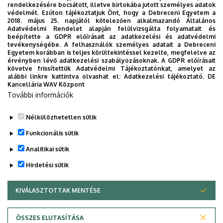
rendelkezésére bocsátott, illetve birtokába jutott személyes adatok
védelmét. Ezúton tájékoztatjuk Önt, hogy a Debreceni Egyetem a
2018. május 25. napjától kötelezően alkalmazandó Általános
Adatvédelmi Rendelet alapján felülvizsgálta folyamatait és
beépítette a GDPR előírásait az adatkezelési és adatvédelmi
tevékenységébe. A felhasználók személyes adatait a Debreceni
Egyetem korábban is teljes körültekintéssel kezelte, megfelelve az
érvényben lévő adatkezelési szabályozásoknak. A GDPR előírásait
követve frissítettük Adatvédelmi Tájékoztatónkat, amelyet az
alábbi linkre kattintva olvashat el:
Adatkezelési tájékoztató.
DE
Kancellária WAV Központ
További információk
Nélkülözhetetlen sütik
Funkcionális sütik
Analitikai sütik
Hirdetési sütik
DE Napközis Óvoda I.
KIVÁLASZTOTTAK MENTÉSE
WITHDRAW CONSENT
ÖSSZES ELUTASÍTÁSA