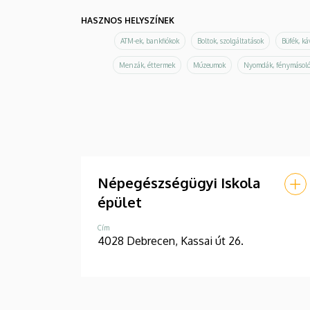
HASZNOS HELYSZÍNEK
ATM-ek, bankfiókok
Boltok, szolgáltatások
Büfék, k
Menzák, éttermek
Múzeumok
Nyomdák, fénymásol
Népegészségügyi Iskola
épület
Cím
4028 Debrecen, Kassai út 26.