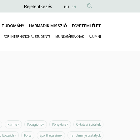
Anonim
Bejelentkezés
HU
EN
Felhasználói
fiók
TUDOMÁNY
HARMADIK MISSZIÓ
EGYETEMI ÉLET
Fő
menüje
FOR INTERNATIONAL STUDENTS
MUNKATÁRSAKNAK
ALUMNI
navigáció
Másodlagos
navigáció
Klinikák
Kollégiumok
Könyvtárak
Oktatási épületek
, Bölcsődék
Porta
Sporthelyszínek
Tanulmányi osztályok