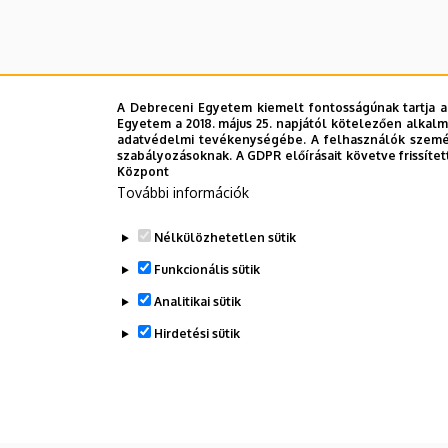
A Debreceni Egyetem kiemelt fontosságúnak tartja a
Egyetem a 2018. május 25. napjától kötelezően alkalm
adatvédelmi tevékenységébe. A felhasználók személ
szabályozásoknak. A GDPR előírásait követve frissítet
Központ
További információk
Nélkülözhetetlen sütik
Funkcionális sütik
Analitikai sütik
Hirdetési sütik
WITHDRAW CONSENT