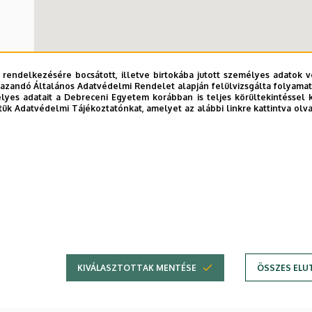
 rendelkezésére bocsátott, illetve birtokába jutott személyes adatok v
azandó Általános Adatvédelmi Rendelet alapján felülvizsgálta folyamata
yes adatait a Debreceni Egyetem korábban is teljes körültekintéssel 
tük Adatvédelmi Tájékoztatónkat, amelyet az alábbi linkre kattintva olv
Népegészségügyi Isk
KIVÁLASZTOTTAK MENTÉSE
ÖSSZES ELU