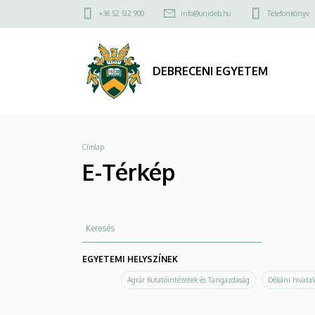
E-
Ugrás
Felső
+36 52 512 900
info@unideb.hu
Telefonkönyv
a
kapcsolat
Térkép
tartalomra
menü
|
DEBRECENI EGYETEM
DEBRECENI
EGYETEM
Morzsa
Címlap
E-Térkép
Keresés
EGYETEMI HELYSZÍNEK
Agrár Kutatóintézetek és Tangazdaság
Dékáni hivatal