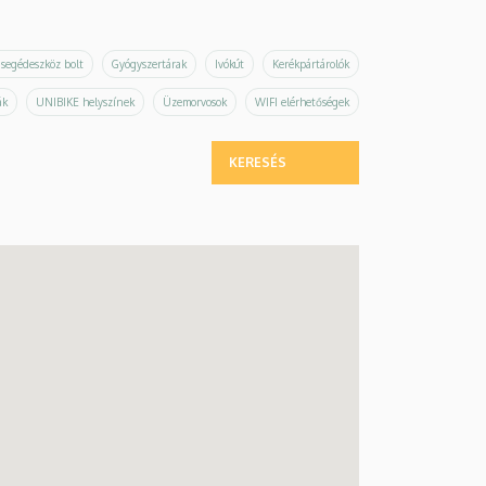
 segédeszköz bolt
Gyógyszertárak
Ivókút
Kerékpártárolók
ák
UNIBIKE helyszínek
Üzemorvosok
WIFI elérhetőségek