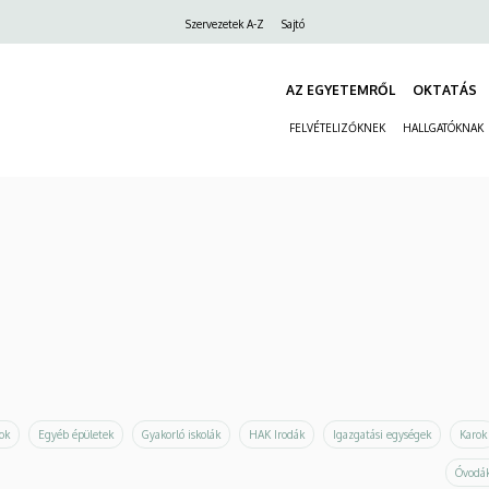
Felső
Szervezetek A-Z
Sajtó
navigáció
AZ EGYETEMRŐL
OKTATÁS
FELVÉTELIZŐKNEK
HALLGATÓKNAK
ok
Egyéb épületek
Gyakorló iskolák
HAK Irodák
Igazgatási egységek
Karok
Óvodák