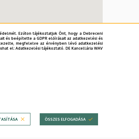
édelmét. Ezúton tájékoztatjuk Önt, hogy a Debreceni
it és beépítette a GDPR előírásait az adatkezelési és
kezelte, megfelelve az érvényben lévő adatkezelési
ashat el:
Adatkezelési tájékoztató.
DE Kancellária WAV
ola épület
TASÍTÁSA
ÖSSZES ELFOGADÁSA