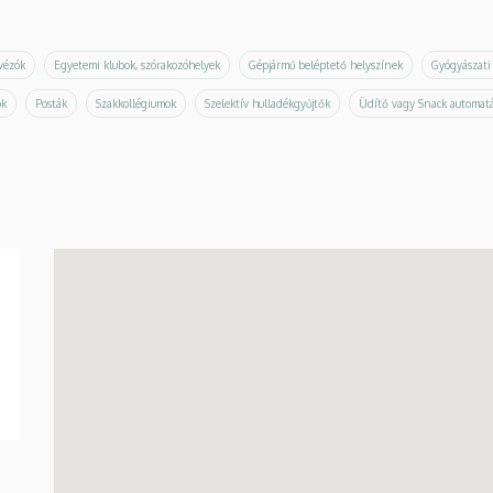
ávézók
Egyetemi klubok, szórakozóhelyek
Gépjármű beléptető helyszínek
Gyógyászati
ók
Posták
Szakkollégiumok
Szelektív hulladékgyűjtők
Üdítő vagy Snack automat