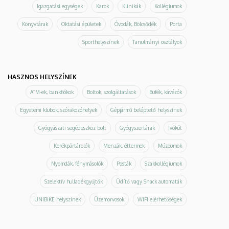
Igazgatási egységek
Karok
Klinikák
Kollégiumok
Könyvtárak
Oktatási épületek
Óvodák, Bölcsődék
Porta
Sporthelyszínek
Tanulmányi osztályok
HASZNOS HELYSZÍNEK
ATM-ek, bankfiókok
Boltok, szolgáltatások
Büfék, kávézók
Egyetemi klubok, szórakozóhelyek
Gépjármű beléptető helyszínek
Gyógyászati segédeszköz bolt
Gyógyszertárak
Ivókút
Kerékpártárolók
Menzák, éttermek
Múzeumok
Nyomdák, fénymásolók
Posták
Szakkollégiumok
Szelektív hulladékgyűjtők
Üdítő vagy Snack automaták
UNIBIKE helyszínek
Üzemorvosok
WIFI elérhetőségek