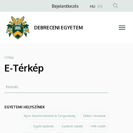
E-
Ugrás
Anonim
Bejelentkezés
HU
EN
a
Felhasználói
Térkép
tartalomra
fiók
|
DEBRECENI EGYETEM
menüje
DEBRECENI
EGYETEM
Morzsa
Címlap
E-Térkép
Keresés
EGYETEMI HELYSZÍNEK
Agrár Kutatóintézetek és Tangazdaság
Dékáni hivatalok
Egyéb épületek
Gyakorló iskolák
HAK Irodák