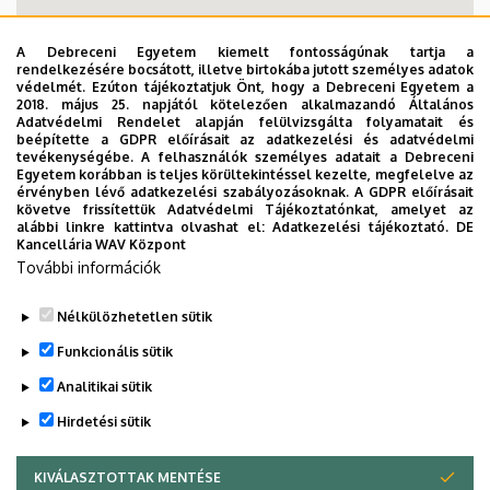
A Debreceni Egyetem kiemelt fontosságúnak tartja a
rendelkezésére bocsátott, illetve birtokába jutott személyes adatok
védelmét. Ezúton tájékoztatjuk Önt, hogy a Debreceni Egyetem a
2018. május 25. napjától kötelezően alkalmazandó Általános
Adatvédelmi Rendelet alapján felülvizsgálta folyamatait és
beépítette a GDPR előírásait az adatkezelési és adatvédelmi
tevékenységébe. A felhasználók személyes adatait a Debreceni
Egyetem korábban is teljes körültekintéssel kezelte, megfelelve az
érvényben lévő adatkezelési szabályozásoknak. A GDPR előírásait
követve frissítettük Adatvédelmi Tájékoztatónkat, amelyet az
alábbi linkre kattintva olvashat el:
Adatkezelési tájékoztató.
DE
Kancellária WAV Központ
További információk
Nélkülözhetetlen sütik
Funkcionális sütik
Analitikai sütik
Tisza István Kollégium
Hirdetési sütik
KIVÁLASZTOTTAK MENTÉSE
WITHDRAW CONSENT