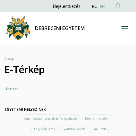
E-
Ugrás
Anonim
Bejelentkezés
HU
EN
a
Felhasználói
Térkép
tartalomra
fiók
|
DEBRECENI EGYETEM
menüje
DEBRECENI
EGYETEM
Morzsa
Címlap
E-Térkép
Keresés
EGYETEMI HELYSZÍNEK
Agrár Kutatóintézetek és Tangazdaság
Dékáni hivatalok
Egyéb épületek
Gyakorló iskolák
HAK Irodák