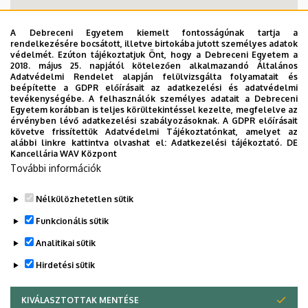
A Debreceni Egyetem kiemelt fontosságúnak tartja a
rendelkezésére bocsátott, illetve birtokába jutott személyes adatok
védelmét. Ezúton tájékoztatjuk Önt, hogy a Debreceni Egyetem a
2018. május 25. napjától kötelezően alkalmazandó Általános
Adatvédelmi Rendelet alapján felülvizsgálta folyamatait és
beépítette a GDPR előírásait az adatkezelési és adatvédelmi
tevékenységébe. A felhasználók személyes adatait a Debreceni
Egyetem korábban is teljes körültekintéssel kezelte, megfelelve az
érvényben lévő adatkezelési szabályozásoknak. A GDPR előírásait
követve frissítettük Adatvédelmi Tájékoztatónkat, amelyet az
alábbi linkre kattintva olvashat el:
Adatkezelési tájékoztató.
DE
Kancellária WAV Központ
További információk
Nélkülözhetetlen sütik
Funkcionális sütik
Analitikai sütik
PET Centrum épület
Hirdetési sütik
KIVÁLASZTOTTAK MENTÉSE
WITHDRAW CONSENT