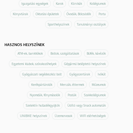
Igazgatási egységek
Karok
Klinikák
Kollégiumok
Könyvtárak
Oktatási épületek
Óvodák, Bölcsődék
Porta
Sporthelyszínek
Tanulmányi osztályok
HASZNOS HELYSZÍNEK
ATM-ek, bankfiókok
Boltok, szolgáltatások
Büfék, kávézók
Egyetemi klubok, szórakozóhelyek
Gépjármű beléptető helyszínek
Gyógyászati segédeszköz bolt
Gyógyszertárak
Ivókút
Kerékpártárolók
Menzák, éttermek
Múzeumok
Nyomdák, fénymásolók
Posták
Szakkollégiumok
Szelektív hulladékgyűjtők
Üdítő vagy Snack automaták
UNIBIKE helyszínek
Üzemorvosok
WIFI elérhetőségek