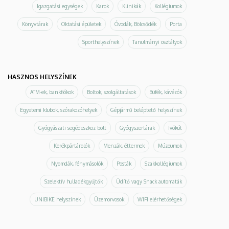
Igazgatási egységek
Karok
Klinikák
Kollégiumok
Könyvtárak
Oktatási épületek
Óvodák, Bölcsődék
Porta
Sporthelyszínek
Tanulmányi osztályok
HASZNOS HELYSZÍNEK
ATM-ek, bankfiókok
Boltok, szolgáltatások
Büfék, kávézók
Egyetemi klubok, szórakozóhelyek
Gépjármű beléptető helyszínek
Gyógyászati segédeszköz bolt
Gyógyszertárak
Ivókút
Kerékpártárolók
Menzák, éttermek
Múzeumok
Nyomdák, fénymásolók
Posták
Szakkollégiumok
Szelektív hulladékgyűjtők
Üdítő vagy Snack automaták
UNIBIKE helyszínek
Üzemorvosok
WIFI elérhetőségek