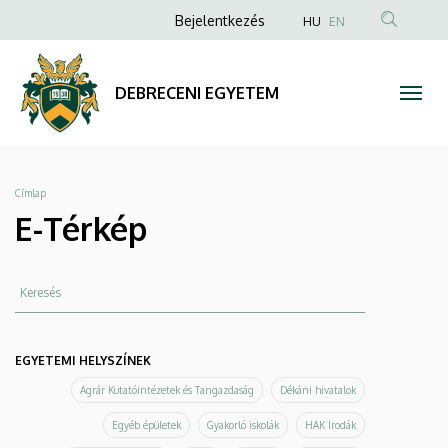
E-
Ugrás
Anonim
Bejelentkezés
HU
EN
a
Felhasználói
Térkép
tartalomra
fiók
|
DEBRECENI EGYETEM
menüje
DEBRECENI
EGYETEM
Morzsa
Címlap
E-Térkép
Keresés
EGYETEMI HELYSZÍNEK
Agrár Kutatóintézetek és Tangazdaság
Dékáni hivatalok
Egyéb épületek
Gyakorló iskolák
HAK Irodák