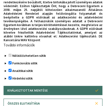
rendelkezésére bocsátott, illetve birtokába jutott személyes adatok
védelmét. Ezúton tájékoztatjuk Önt, hogy a Debreceni Egyetem a
2018. május 25. napjától kötelezően alkalmazandó Általános
Adatvédelmi Rendelet alapján felülvizsgálta folyamatait és
beépítette a GDPR előírásait az adatkezelési és adatvédelmi
tevékenységébe. A felhasználók személyes adatait a Debreceni
Egyetem korábban is teljes körültekintéssel kezelte, megfelelve az
érvényben lévő adatkezelési szabályozásoknak. A GDPR előírásait
követve frissítettük Adatvédelmi Tájékoztatónkat, amelyet az
alábbi linkre kattintva olvashat el:
Adatkezelési tájékoztató.
DE
Kancellária WAV Központ
További információk
Nélkülözhetetlen sütik
Funkcionális sütik
Analitikai sütik
Hirdetési sütik
GYFK Főépület
KIVÁLASZTOTTAK MENTÉSE
WITHDRAW CONSENT
ÖSSZES ELUTASÍTÁSA