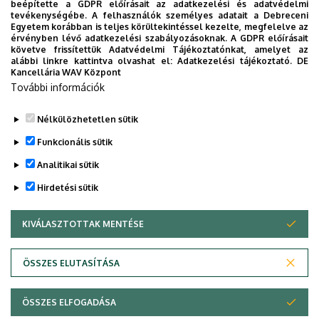
beépítette a GDPR előírásait az adatkezelési és adatvédelmi
tevékenységébe. A felhasználók személyes adatait a Debreceni
Egyetem korábban is teljes körültekintéssel kezelte, megfelelve az
érvényben lévő adatkezelési szabályozásoknak. A GDPR előírásait
Sesztina villa - Nagyerdei körút felőli kapu
követve frissítettük Adatvédelmi Tájékoztatónkat, amelyet az
alábbi linkre kattintva olvashat el:
Adatkezelési tájékoztató.
DE
Kerékpártároló - Sesztina villa udvarán
Kancellária WAV Központ
További információk
Nélkülözhetetlen sütik
Funkcionális sütik
Analitikai sütik
Hirdetési sütik
KIVÁLASZTOTTAK MENTÉSE
WITHDRAW CONSENT
ÖSSZES ELUTASÍTÁSA
ÖSSZES ELFOGADÁSA