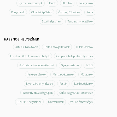
Igazgatási egységek
Karok
Klinikák
Kollégiumok
Könyvtárak
Oktatási épületek
Óvodák, Bölcsődék
Porta
Sporthelyszínek
Tanulmányi osztályok
HASZNOS HELYSZÍNEK
ATM-ek, bankfiókok
Boltok, szolgáltatások
Büfék, kávézók
Egyetemi klubok, szórakozóhelyek
Gépjármű beléptető helyszínek
Gyógyászati segédeszköz bolt
Gyógyszertárak
Ivókút
Kerékpártárolók
Menzák, éttermek
Múzeumok
Nyomdák, fénymásolók
Posták
Szakkollégiumok
Szelektív hulladékgyűjtők
Üdítő vagy Snack automaták
UNIBIKE helyszínek
Üzemorvosok
WIFI elérhetőségek